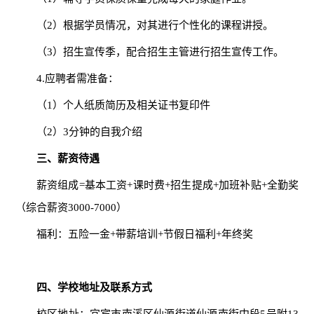
（
2
）根据学员情况，对其进行个性化的课程讲授。
（
3
）招生宣传季，配合招生主管进行招生宣传工作。
4.
应聘者需准备：
（
1
）个人纸质简历及相关证书复印件
（
2
）
3
分钟的自我介绍
三、薪资待遇
薪资组成
=
基本工资
+
课时费
+
招生提成
+
加班补贴
+
全勤奖
（综合薪资
3000-7000
）
福利：五险一金
+
带薪培训
+
节假日福利
+
年终奖
四、学校地址及联系方式