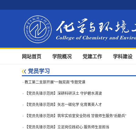
网站首页
学院概况
党建工作
学科建设
党员学习
·
教工第二支部开展“一融双高”专题党课
·
【党员先锋示范岗】深耕科研沃土 守护碧水清波
·
【党员先锋示范岗】矢志一碳化学 化育菁英人才
·
【党员先锋示范岗】筑牢实验室安全防线 甘做师生服务“后勤兵”
·
【党员先锋示范岗】立足岗位践初心 服务师生显担当