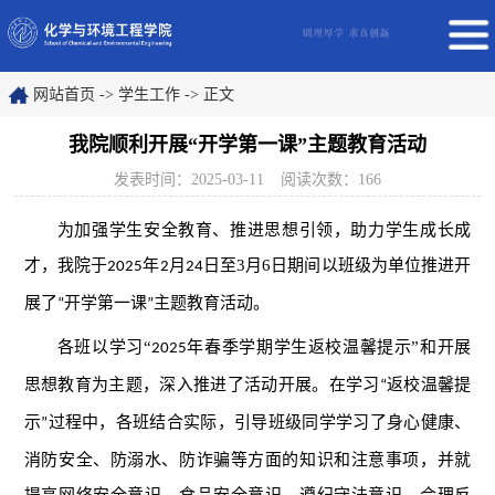
网站首页
->
学生工作
->
正文
我院顺利开展“开学第一课”主题教育活动
发表时间：2025-03-11
阅读次数：
166
为
加强学生安全教育
、
推进思想引领，
助力
学生成长成
才，我院于
年
月
日
至3月6
日期间
以班级为单位推进开
2025
2
24
展了
开学
第一课
主题
教育活动。
“
”
各班以
学习
“
年
春季学期学生返校温馨提示
”和开展
2025
思想教育为主题，
深入
推进了
活动
开展。
在学习
返校
温馨提
“
示
过程
中，
各班
结合实际，引导班级同学
学习
了身心健康、
”
消防安全
、
防溺水
、
防诈骗
等
方面的知识和
注意
事项，并就