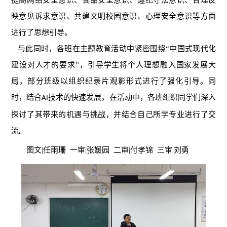
提高网络安全意识、食品安全意识、遵纪守法意识、合理反
映意见诉求
意识
、共建文明校园意识
、
心理安全意识等方面
进行了思想引导。
与此同时
，
各班在主题
教育活动中
紧密围绕“中国式现代化
建设对人才的要求”，引导学生将个人理想融入国家发展大
局，
部分班级以组织纪录片观影形式
进行
了强化引导。
同
时
，结合
技术的
快速发展，在活动中，各班组织同学们
深入
AI
探讨了其
带来的
机遇
与挑战，并结合自己所学专业进行了
交
流
。
图文|任雨珊 一审|张媛园 二审|付孝锦 三审|刘勇