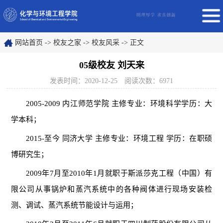
网站首页
->
校友之家
->
校友风采
->
正文
05级校友 刘天来
发表时间：2020-12-25
阅读次数：
6971
2005-2009
内江师范学院
主修专业：环境科学学历：大
学本科；
201
5
-
至今
同济大学
主修专业：环境工程
学历：在职硕
博研究生；
2009
年
7
月至
2010
年
1
月就职于斯派莎克工程（中国）有
限公司从事锅炉和蒸汽系统中的各种阀体进行现场安装检
测、调试、蒸汽系统节能设计与运用；