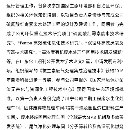
运行管理工作，曾多次参加国家生态环境部和自治区环保厅
组织的相关环保知识培训，以项目负责人身份参与完成公司
硫氰酸红霉素废水处理工程的设计及建设工作，同期参与完
成了公司环保重点技术研究项目“硫氰酸红霉素废水技术研
究”、“
Fenton
高效硫化氧化技术研究
”、“双循环高效厌氧反
应器技术研究”、“高浓度有机废水处理与回用技术研发课题”
等。在广东化工期刊公开发表学术论文
2
篇，申请发明专利
5
项。组织编写的《抗生素废气处理集成治理技术》获得
2016
年自治科技进步一等奖，参与公司申报的《国家环境保护菌
渣无害化与资源化工程技术中心》获得国家生态环境部批
准，以第一负责人身份完成了川宁公司二期工程废水生化处
理车间、固体废弃物处理车间
(
喷雾干燥及圆盘造粒肥料生产
车间
)
、废水终端回用处理车间（全球最大
MVR
机组及多效蒸
发系统）、尾气净化处理车间（分子筛转轮及高温氧化燃烧